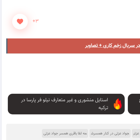
+۳
ر سریال زخم کاری + تصاویر
استایل منشوری و غیر متعارف نیلو فر پارسا در
ترکیه
عزتی
جواد عزتی در کنار همسرش
مه لقا باقری همسر جواد عزتی