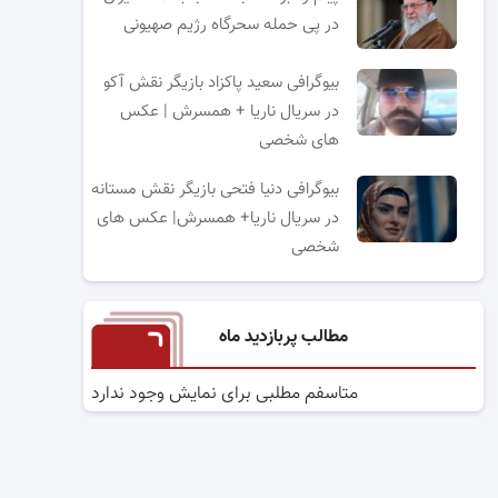
در پی حمله سحرگاه رژیم صهیونی
بیوگرافی سعید پاکزاد بازیگر نقش آکو
در سریال ناریا + همسرش | عکس
های شخصی
بیوگرافی دنیا فتحی بازیگر نقش مستانه
در سریال ناریا+ همسرش| عکس های
شخصی
مطالب پربازدید ماه
متاسفم مطلبی برای نمایش وجود ندارد