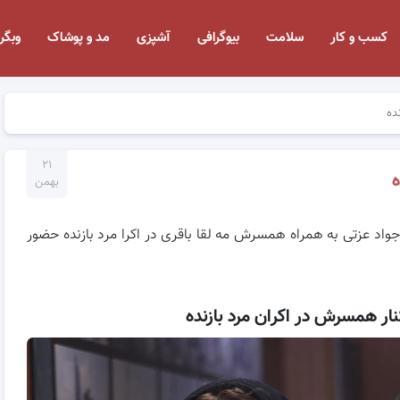
کسب و کار
سلامت
بیوگرافی
آشپزی
مد و پوشاک
وبگر
ده
۲۱
ه
بهمن
جواد عزتی به همراه همسرش مه لقا باقری در اکرا مرد بازنده حضور
نار همسرش در اکران مرد بازنده