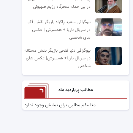
در پی حمله سحرگاه رژیم صهیونی
بیوگرافی سعید پاکزاد بازیگر نقش آکو
در سریال ناریا + همسرش | عکس
های شخصی
بیوگرافی دنیا فتحی بازیگر نقش مستانه
در سریال ناریا+ همسرش| عکس های
شخصی
مطالب پربازدید ماه
متاسفم مطلبی برای نمایش وجود ندارد