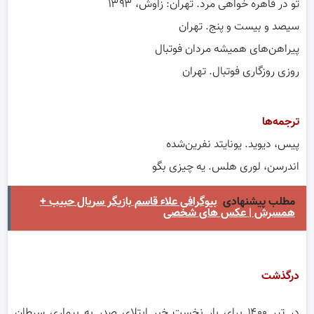
تو در قاهره خواهی مرد. تهران: زاوش، ‏‫۱۳۹۳
سیصد و بیست و پنج. تهران
پیراهن‌های همیشه مردان فوتبال
روزی روزگاری فوتبال. ت‍ه‍ران
ترجمه‌ها
پیس، ‏دیوید. یونایتد نفرین‌شده
اندرسن، لوری هلس. یه چیزی بگو
مطلب پیشنهادی
بیوگرافی علاء قاسم بازیگر سریال حبیب +
همسرش | عکس های شخصی
درگذشت
در تیر ۱۴۰۰ برای بار نخست خبر ابتلای صدر به بیماری سرطان