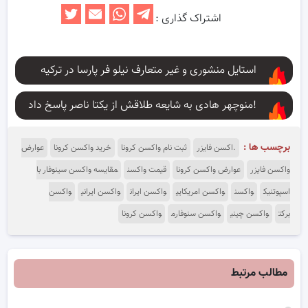
اشتراک گذاری :
استایل منشوری و غیر متعارف نیلو فر پارسا در ترکیه
منوچهر هادی به شایعه طلاقش از یکتا ناصر پاسخ داد!
برچسب ها :
.اکسن فایزر
ثبت نام واکسن کرونا
خرید واکسن کرونا
عوارض
واکسن فایزر
عوارض واکسن کرونا
قیمت واکسن
مقایسه واکسن سینوفار با
اسپوتنیک
واکسن
واکسن امریکایی
واکسن ایران
واکسن ایرانی
واکسن
برکت
واکسن چینی
واکسن سنوفارم
واکسن کرونا
مطالب مرتبط