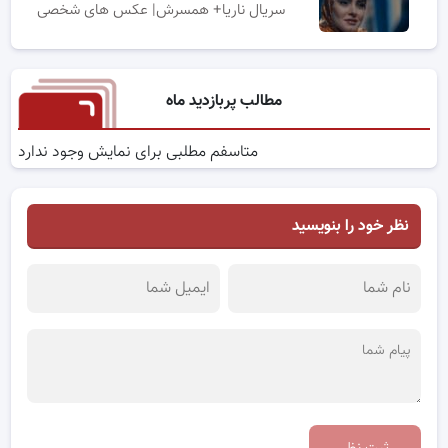
سریال ناریا+ همسرش| عکس های شخصی
مطالب پربازدید ماه
متاسفم مطلبی برای نمایش وجود ندارد
نظر خود را بنویسید