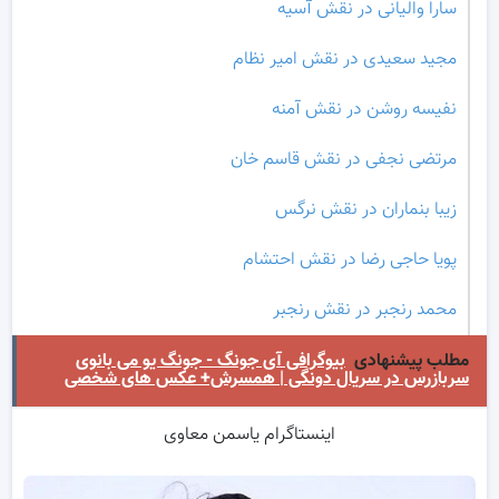
سارا والیانی در نقش آسیه
مجید سعیدی در نقش امیر نظام
نفیسه روشن در نقش آمنه
مرتضی نجفی در نقش قاسم خان
زیبا بنماران در نقش نرگس
پویا حاجی رضا در نقش احتشام
محمد رنجبر در نقش رنجبر
مطلب پیشنهادی
بیوگرافی آی جونگ - جونگ یو می بانوی
سربازرس در سریال دونگی | همسرش+ عکس های شخصی
اینستاگرام یاسمن معاوی