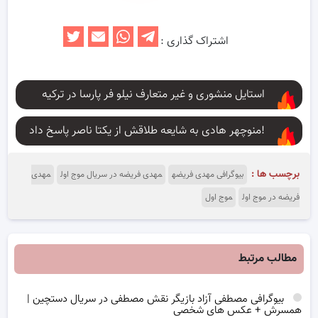
اشتراک گذاری :
استایل منشوری و غیر متعارف نیلو فر پارسا در ترکیه
منوچهر هادی به شایعه طلاقش از یکتا ناصر پاسخ داد!
برچسب ها :
بیوگرافی مهدی فریضه
مهدی فریضه در سریال موج اول
مهدی
فریضه در موج اول
موج اول
مطالب مرتبط
بیوگرافی مصطفی آزاد بازیگر نقش مصطفی در سریال دستچین |
همسرش + عکس های شخصی