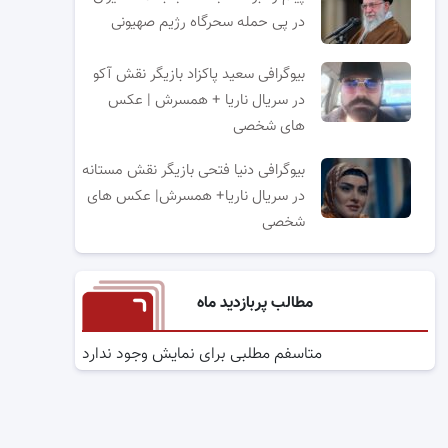
در پی حمله سحرگاه رژیم صهیونی
بیوگرافی سعید پاکزاد بازیگر نقش آکو
در سریال ناریا + همسرش | عکس
های شخصی
بیوگرافی دنیا فتحی بازیگر نقش مستانه
در سریال ناریا+ همسرش| عکس های
شخصی
مطالب پربازدید ماه
متاسفم مطلبی برای نمایش وجود ندارد