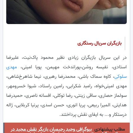
بازیگران سریال رستگاری
در این سریال‌ بازیگران زیادی نظیر محمود پاک‌نیت، علیرضا
استادی، نفیسه روشن،پوراندخت مهیمن، پویا امینی،
مهدی
سلوکی
، کاوه سماک باشی، محمدرضا رهبری، نیما شاهرخ‌شاهی،
مهدی امینی‌خواه، رامبد شکرابی، رامین راستاد، شیوا خسرومهر،
سولماز حصاری، ساقی زینتی، رضا توکلی، افسانه ناصری، حمیدرضا
هدایتی، المیرا ربیعی، پریا انوری، حسن اسدی، پرنیا کربلایی، ژاله
درستکار و.‌.. به ایفای نقش پرداختند.
مطلب پیشنهادی
بیوگرافی وحید رحیمیان بازیگر نقش مجید در