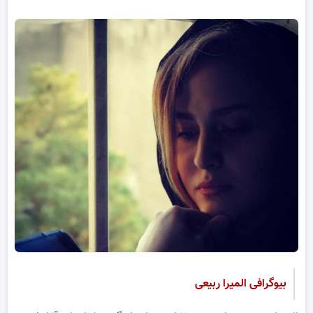
بیوگرافی المیرا ربیعی