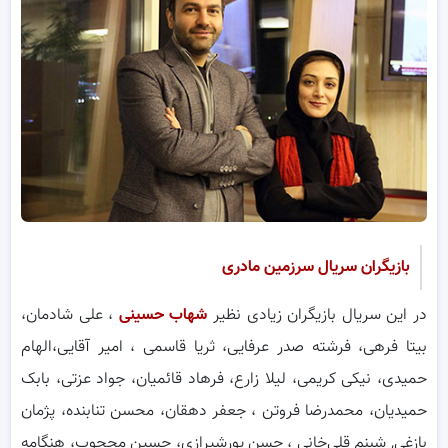
بازیگران سریال سرزمین مادری
در این سریال بازیگران زیادی نظیر
شهاب حسینی
، علی شادمان،
بیتا فرهی، فرشته صدر عرفایی، ثریا قاسمی ، امیر آقایی،الهام
حمیدی، نیکی کریمی، لیلا زارع، فرهاد قائمیان، جواد عزتی، بابک
حمیدیان، محمدرضا فروتن ، جعفر دهقان، محسن تنابنده، پژمان
بازغی, شبنم قلی‌خانی ، حسن پورشیرازی، حسین محجوب، هنگامه