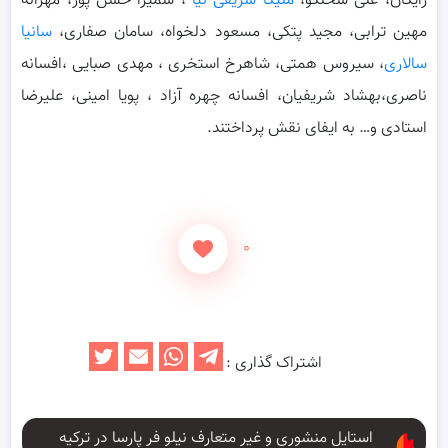
رایگان، علی سخنگو،
ملیکا شریفی نیا
، سمیرا حسن پور، مهرانه
مهین ترابی، مجید پتکی، مسعود دلخواه، سامان صفاری،
سانیا
سالاری
، سیروس همتی، شاهرخ استخری ، مهدی صبایی ،افسانه
ناصری،بهشاد شریفیان، افسانه چهره آزاد ، پویا امینی، علیرضا
استادی و… به ایفای نقش پرداختند.
۰
اشتراک گذاری :
استایل منشوری و غیر متعارف نیلو فر پارسا در ترکیه