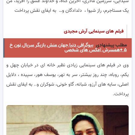
شیدایی، سرزمین مادری، آخرین گناه، و خداوند عشق را آفرید، من
یک مستاجرم، راز شیوا ، دلدادگان و… به ایفای نقش پرداخت
فیلم های سینمایی آرش مجیدی
مطلب پیشنهادی
بیوگرافی دنیا جهان منش بازیگر سریال نون خ
۵ +همسرش |عکس های شخصی
وی در فیلم های سینمایی زیادی نظیر خانه ای در خیابان چهل و
یکم، روباه، چند روز بیشتر، سر به نهر، یوسف هور، سپیده ، دلایل
اصلی، سایه های آرزو، شبانه، گاو خونی، شوکران و.. به ایفای نقش
پرداخت.