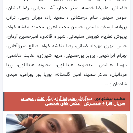
قاضیانی، علیرضا خمسه، میترا حجار، آشا محرابی، رضا کیانیان،
هومن سیدی، سام درخشانی ، سعید راد، مهران رجبی، ترلان
پروانه، ارسلان قاسمی، حسین محب اهری، محمود بنفشه خواه،
پریوش نظریه، کوروش سلیمانی، شهرام قائدی، امیرحسین آرمان،
حسن مهری،مهرداد ضیائی، رضا بنفشه خواه، صالح میرزاآقایی،
بهرام ابراهیمی، پرویز پورحسینی، مریم شیرازی، عنایت هاشمی،
مهسا هاشمی، معصومه عبداللهی، محبوبه عبداللهی، پریا
مردانیان، سالار سعید، امین گلستانه، پوریا پور بهرامی، مهدی
شادمان و‌‌ …
مطلب پیشنهادی
بیوگرافی علیرضا آرا بازیگر نقش مجد در
سریال افرا + همسرش | عکس های شخصی