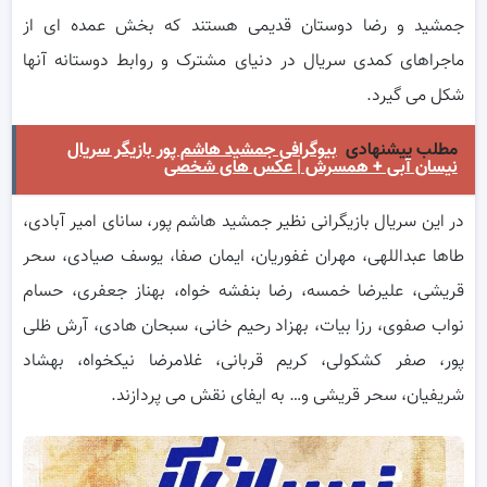
جمشید و رضا دوستان قدیمی هستند که بخش عمده ای از
ماجراهای کمدی سریال در دنیای مشترک و روابط دوستانه آنها
شکل می گیرد.
مطلب پیشنهادی
بیوگرافی جمشید هاشم پور بازیگر سریال
نیسان آبی + همسرش | عکس های شخصی
در این سریال بازیگرانی نظیر جمشید هاشم پور، سانای امیر آبادی،
طاها عبداللهی، مهران غفوریان، ایمان صفا، یوسف صیادی، سحر
قریشی، علیرضا خمسه، رضا بنفشه خواه، بهناز جعفری، حسام
نواب صفوی، رزا بیات، بهزاد رحیم خانی، سبحان هادی، آرش ظلی
پور، صفر کشکولی، کریم قربانی، غلامرضا نیکخواه، بهشاد
شریفیان، سحر قریشی و… به ایفای نقش می پردازند.