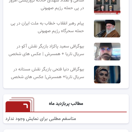
اسامی و تعداد شهدای حادثه تروریستی امروز
در پی حمله رژیم صهیونی
پیام رهبر انقلاب خطاب به ملت ایران در پی
حمله سحرگاه رژیم صهیونی
بیوگرافی سعید پاکزاد بازیگر نقش آکو در
سریال ناریا + همسرش | عکس های شخصی
بیوگرافی دنیا فتحی بازیگر نقش مستانه در
سریال ناریا+ همسرش| عکس های شخصی
مطالب پربازدید ماه
متاسفم مطلبی برای نمایش وجود ندارد