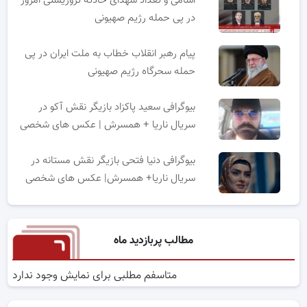
اسامی و تعداد شهدای حادثه تروریستی امروز
در پی حمله رژیم صهیونی
پیام رهبر انقلاب خطاب به ملت ایران در پی
حمله سحرگاه رژیم صهیونی
بیوگرافی سعید پاکزاد بازیگر نقش آکو در
سریال ناریا + همسرش | عکس های شخصی
بیوگرافی دنیا فتحی بازیگر نقش مستانه در
سریال ناریا+ همسرش| عکس های شخصی
مطالب پربازدید ماه
متاسفم مطلبی برای نمایش وجود ندارد