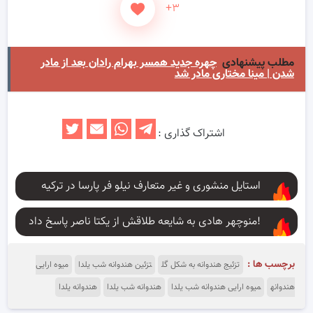
+۳
مطلب پیشنهادی
چهره جدید همسر بهرام رادان بعد از مادر
شدن | مینا مختاری مادر شد
اشتراک گذاری :
استایل منشوری و غیر متعارف نیلو فر پارسا در ترکیه
منوچهر هادی به شایعه طلاقش از یکتا ناصر پاسخ داد!
برچسب ها :
تزئیج هندوانه به شکل گل
تزئین هندوانه شب یلدا
میوه ارایی
هندوانه
میوه ارایی هندوانه شب یلدا
هندوانه شب یلدا
هندوانه یلدا