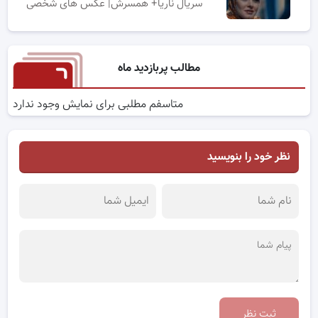
سریال ناریا+ همسرش| عکس های شخصی
مطالب پربازدید ماه
متاسفم مطلبی برای نمایش وجود ندارد
نظر خود را بنویسید
ثبت نظر