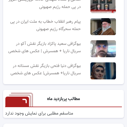
در پی حمله رژیم صهیونی
پیام رهبر انقلاب خطاب به ملت ایران در پی
حمله سحرگاه رژیم صهیونی
بیوگرافی سعید پاکزاد بازیگر نقش آکو در
سریال ناریا + همسرش | عکس های شخصی
بیوگرافی دنیا فتحی بازیگر نقش مستانه در
سریال ناریا+ همسرش| عکس های شخصی
مطالب پربازدید ماه
متاسفم مطلبی برای نمایش وجود ندارد