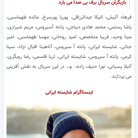
بازیگران سریال برف بی صدا می بارد
فرهاد آئیش، الیکا عبدالرزاقی، پوریا پورسرخ، مائده طهماسبی،
پاشا رستمی، محمد هادی دیباجی، پانته آسیروس، مریم شیرازی،
مینا وحید، فریبا متخصص، امید روحانی، مهسا طهماسبی، امیر
جنانی، شایسته ایرانی، پانته آ سیروس، آناهیتا اقبال نژاد، سینا
کرمی، پانته آ سیروس، شایسته ایرانی، ثریا قاسمی، رضا رویگری،
آتبلا پسیانی، نورا حنیف زاده، و… در این سریال به نقش آفرینی
می پردازند.
اینستاگرام شایسته ایرانی