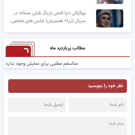
بیوگرافی دنیا فتحی بازیگر نقش مستانه در
سریال ناریا+ همسرش| عکس های شخصی
مطالب پربازدید ماه
متاسفم مطلبی برای نمایش وجود ندارد
نظر خود را بنویسید