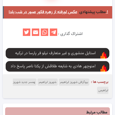
عکس لورفته از زهره فکور صبور در شب یلدا !
مطلب پیشنهادی
اشتراک گذاری :
استایل منشوری و غیر متعارف نیلو فر پارسا در ترکیه
منوچهر هادی به شایعه طلاقش از یکتا ناصر پاسخ داد!
برچسب ها :
بیوگرافی شهروز ابراهیمی
شهروز ابراهیمی
همسر جدید شهروز
ابراهیمی
مطالب مرتبط