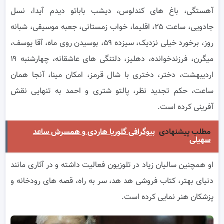
آهستگی، باغ های کندلوس، دیشب باباتو دیدم آیدا، نسل
جادویی، ساعت ۲۵، اقلیما، خواب زمستانی، جعبه موسیقی، شبانه
روز، برخورد خیلی نزدیک، سیزده ۵۹، بوسیدن روی ماه، آقا یوسف،
میگرن، فرزندخوانده، دهلیز، دلتنگی های عاشقانه، چهارشنبه ۱۹
اردیبهشت، دختر، دختری با شال قرمز، امکان مینا، آنجا همان
ساعت، حکم تجدید نظر، پالتو شتری و احمد به تنهایی نقش
آفرینی کرده است.
مطلب پیشنهادی
بیوگرافی گلوریا هاردی و همسرش ساعد
سهیلی
او همچنین سالیان زیاد در تلوزیون فعالیت داشته و در آثاری مانند
دنیای بهتر، کتاب فروشی هد هد، سر به راه، قصه های رودخانه و
پزشکان هنر نمایی کرده است.