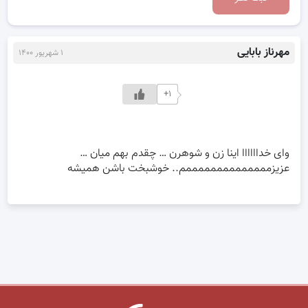
مهرناز بابایی
۱ شهریور ۱۴۰۰
+۱
وای خداااااا اینا زن و شوهرن … چقدم بهم میان …
عزیزممممممممممممممم.. خوشبخت باشن همیشه