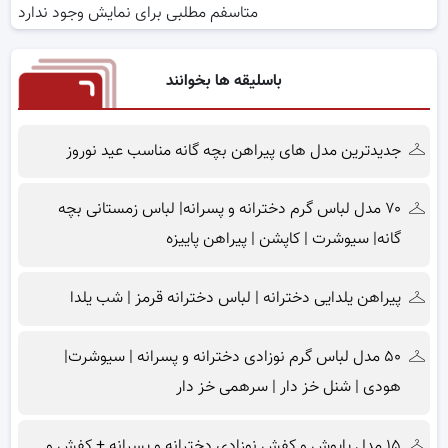
متاسفم مطلبی برای نمایش وجود ندارد
باسلیقه ها بخوانند
جدیدترین مدل های پیراهن بچه گانه مناسب عید نوروز
۷۰ مدل لباس گرم دخترانه و پسرانه| لباس زمستانی بچه
گانه| سیوشرت | کاپشن | پیراهن پاییزه
پیراهن یلدایی دخترانه | لباس دخترانه قرمز | شب یلدا
۵۰ مدل لباس گرم نوزادی دخترانه و پسرانه | سیوشرت|
هودی | شنل خز دار | سرهمی خز دار
۱۵ مدل پاپوش و کفش نوزادی دخترانه و پسرانه + کفش و