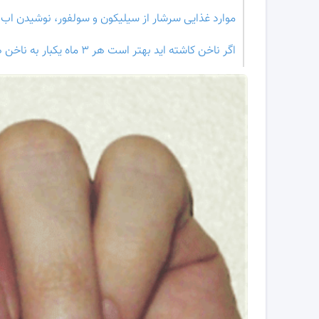
موارد غذایی سرشار از سیلیکون و سولفور، نوشیدن اب 
اگر ناخن کاشته اید بهتر است هر ۳ ماه یکبار به ناخن هایتان استراحت دهید .