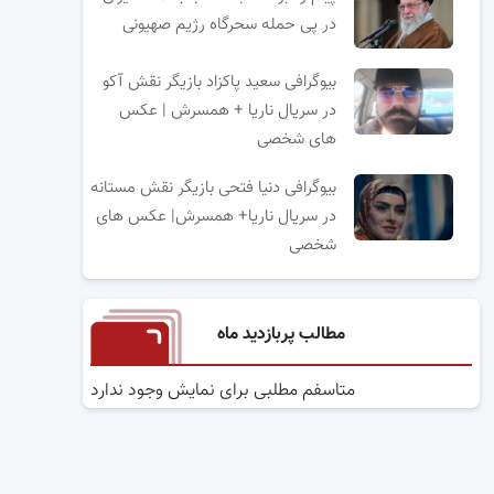
در پی حمله سحرگاه رژیم صهیونی
بیوگرافی سعید پاکزاد بازیگر نقش آکو
در سریال ناریا + همسرش | عکس
های شخصی
بیوگرافی دنیا فتحی بازیگر نقش مستانه
در سریال ناریا+ همسرش| عکس های
شخصی
مطالب پربازدید ماه
متاسفم مطلبی برای نمایش وجود ندارد