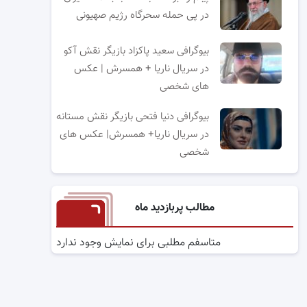
در پی حمله سحرگاه رژیم صهیونی
بیوگرافی سعید پاکزاد بازیگر نقش آکو
در سریال ناریا + همسرش | عکس
های شخصی
بیوگرافی دنیا فتحی بازیگر نقش مستانه
در سریال ناریا+ همسرش| عکس های
شخصی
مطالب پربازدید ماه
متاسفم مطلبی برای نمایش وجود ندارد