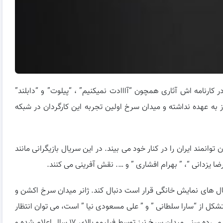
ر کارنامه اش آثاری همچون “آااادت نمیکنیم” ، “پیلوت” و “دابلند”
وز به عهده نداشته و میدان سرخ اولین تجربه این کارگردان در شبکه
انمند ایران را در کنار خود می بیند. در این سریال بازیگرانی مانند
ضا یزدانی “، ” بهرام افشاری ” و …. نقش آفرینی می کنند.
یال های نمایش خانگی قرار است دنبال کند. ژانر میدان سرخ اکشن و
تشکل از “سارا سلطانی ” و ” علی مسعودی نیا ” است، می توان انتظار
تجربه ی خوب و جدید را به عنوان یک مخاطب داشته باشیم. رده سنی میدان سرخ نیز توسط فیلیمو بالای ۱۷ سال اعلام شده و