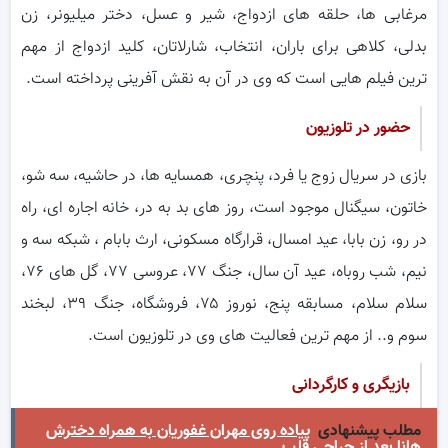
مرغابی ها، حلقه های ازدواج، شیر و عسل، دختر میلیونر، زن
بدلی، کلاهی برای باران، انتخاب، شارلاتان، کلید ازدواج از مهم
ترین فیلم هایی است که وی در آن به نقش آفرینی پرداخته است.
حضور در تلوزیون
بازی در سریال زوج یا فرد، پنچری، همسایه ها، در حاشیه، سه شو،
خاتون، سیگنال موجود است، روز های بد به در، خانه اجاره ای، راه
در رو، زن بابا، عید امسال، قرارگاه مسکونی، ارث بابام ، شبکه سه و
نیم، شب روباه، عید آن سال، جنگ ۷۷، عروسی ۷۷، گل های ۷۶،
سلام سلام، مسابقه پنج، نوروز ۷۵، فروشگاه، جنگ ۳۹، لبخند
سوم و.. از مهم ترین فعالیت های وی در تلوزیون است.
بازیگری و کارگردانی
مطلب پیشنهادی
پیاده روی مهران غفوریان به همراه دخترش
هانا بعد از جراحی قلب