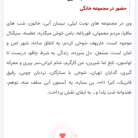
حضور در مجموعه خانگی
وی در مجموعه های نوبت لیلی، نیسان آبی، خاتون، شب های
مافیا، مردم معمولی، قورباغه، بامن خوش میگذره، عطسه، سیگنال
موجود است، عاریهف شوخی کردم، یه اتفاق ساده، شهر امن و
امان است، مشعل، دل سپرده، زندگی به شرط چاقو، دربست تا
لواسون، تلخ اما شیرین، من کارگرم، شام ایرانی،سر پیری و معرکه
گیری، گدایان تهران، شوخی با ستارگان، نردبان چوبی، رفیق
فابریک، کبرا ۰۰۱۱، بی ستاره، یه آسمون آبی سقف منه، توهم،
هندوانه شب یلدا و… به ایفای نقش پرداخت.
۰