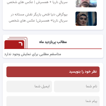
سریال ناریا + همسرش | عکس های شخصی
بیوگرافی دنیا فتحی بازیگر نقش مستانه در
سریال ناریا+ همسرش| عکس های شخصی
مطالب پربازدید ماه
متاسفم مطلبی برای نمایش وجود ندارد
نظر خود را بنویسید