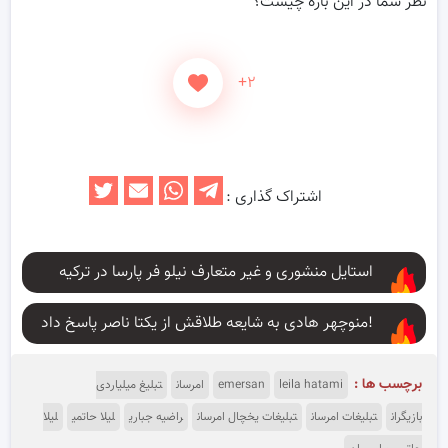
نظر شما در این باره چیست؟
+۲
اشتراک گذاری :
استایل منشوری و غیر متعارف نیلو فر پارسا در ترکیه
منوچهر هادی به شایعه طلاقش از یکتا ناصر پاسخ داد!
برچسب ها :
leila hatami
emersan
امرسان
تبلیغ میلیاردی
بازیگران
تبلیغات امرسان
تبلیغات یخچال امرسان
راضیه جباری
لیلا حاتمی
لیلا