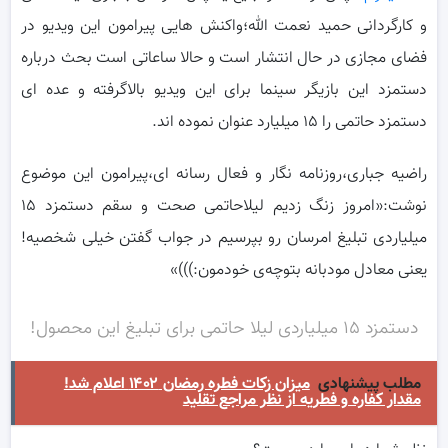
و کارگردانی حمید نعمت الله؛واکنش هایی پیرامون این ویدیو در
فضای مجازی در حال انتشار است و حالا ساعاتی است بحث درباره
دستمزد این بازیگر سینما برای این ویدیو بالاگرفته و عده ای
دستمزد حاتمی را ۱۵ میلیارد عنوان نموده اند.
راضیه جباری،روزنامه نگار و فعال رسانه ای،پیرامون این موضوع
نوشت:«امروز زنگ زدیم لیلاحاتمی صحت و سقم دستمزد ۱۵
میلیاردی تبلیغ امرسان رو بپرسیم در جواب گفتن خیلی شخصیه!
یعنی معادل مودبانه بتوچه‌ی خودمون:)))»
دستمزد ۱۵ میلیاردی لیلا حاتمی برای تبلیغ این محصول!
مطلب پیشنهادی
میزان زکات فطره رمضان ۱۴۰۲ اعلام شد!
مقدار کفاره و فطریه از نظر مراجع تقلید