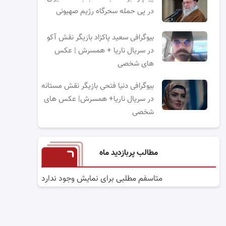
در پی حمله سحرگاه رژیم صهیونی
بیوگرافی سعید پاکزاد بازیگر نقش آکو
در سریال ناریا + همسرش | عکس
های شخصی
بیوگرافی دنیا فتحی بازیگر نقش مستانه
در سریال ناریا+ همسرش| عکس های
شخصی
مطالب پربازدید ماه
متاسفم مطلبی برای نمایش وجود ندارد