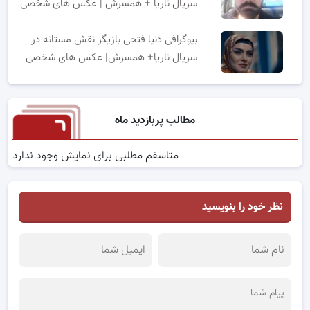
سریال ناریا + همسرش | عکس های شخصی
بیوگرافی دنیا فتحی بازیگر نقش مستانه در
سریال ناریا+ همسرش| عکس های شخصی
مطالب پربازدید ماه
متاسفم مطلبی برای نمایش وجود ندارد
نظر خود را بنویسید