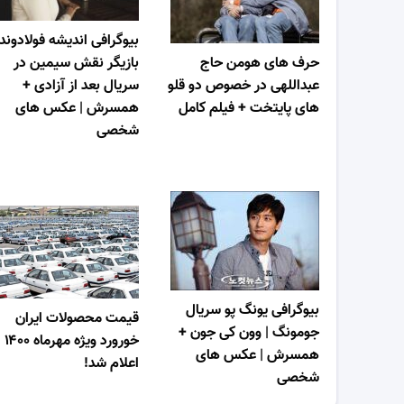
بیوگرافی اندیشه فولادوند
حرف های هومن حاج
بازیگر نقش سیمین در
عبداللهی در خصوص دو قلو
سریال بعد از آزادی +
های پایتخت + فیلم کامل
همسرش | عکس های
شخصی
بیوگرافی یونگ پو سریال
قیمت محصولات ایران
جومونگ | وون کی جون +
خورورد ویژه مهرماه ۱۴۰۰
همسرش | عکس های
اعلام شد!
شخصی