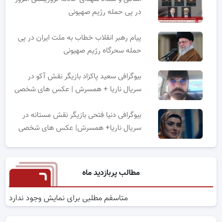
در پی حمله رژیم صهیونی
پیام رهبر انقلاب خطاب به ملت ایران در پی
حمله سحرگاه رژیم صهیونی
بیوگرافی سعید پاکزاد بازیگر نقش آکو در
سریال ناریا + همسرش | عکس های شخصی
بیوگرافی دنیا فتحی بازیگر نقش مستانه در
سریال ناریا+ همسرش| عکس های شخصی
مطالب پربازدید ماه
متاسفم مطلبی برای نمایش وجود ندارد