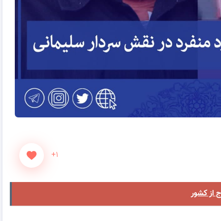
+۱
ج از کشور