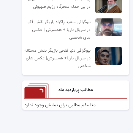
در پی حمله سحرگاه رژیم صهیونی
بیوگرافی سعید پاکزاد بازیگر نقش آکو
در سریال ناریا + همسرش | عکس
های شخصی
بیوگرافی دنیا فتحی بازیگر نقش مستانه
در سریال ناریا+ همسرش| عکس های
شخصی
مطالب پربازدید ماه
متاسفم مطلبی برای نمایش وجود ندارد