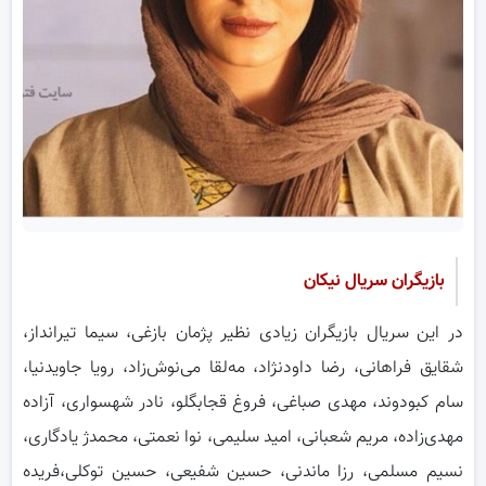
بازیگران سریال نیکان
در این سریال بازیگران زیادی نظیر پژمان بازغی، سیما تیرانداز،
شقایق فراهانی، رضا داودنژاد، مه‌لقا می‌نوش‌زاد، رویا جاویدنیا،
سام کبودوند، مهدی صباغی، فروغ قجابگلو، نادر شهسواری، آزاده
مهدی‌زاده، مریم شعبانی، امید سلیمی، نوا نعمتی، محمدژ یادگاری،
نسیم مسلمی، رزا ماندنی، حسین شفیعی، حسین توکلی،فریده