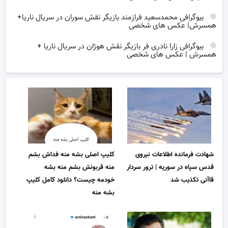
بیوگرافی محمدسعید فرازمند بازیگر نقش سوران در سریال ناریا+
همسرش| عکس های شخصی
بیوگرافی زارا نادری فر بازیگر نقش هوژان در سریال ناریا +
همسرش | عکس های شخصی
شهادت فرمانده اطلاعات نیروی
کلیپ اصلی بشه منه فداش بشم
قدس سپاه در سوریه | ترور سردار
منه قربونش بشم منه بشه
قاآنی تکذیب شد
خودمه چیست؟ دانلود کامل کلیپ
بشه منه