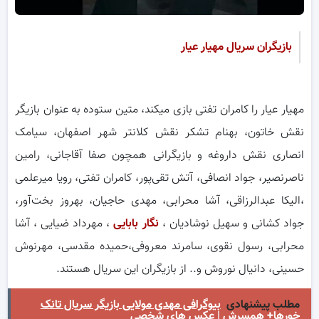
بازیگران سریال مهیار عیار
مهیار عیار را کامران تفتی بازی میکند، متین ستوده به عنوان بازیگر
نقش خاتون، بهنام تشکر نقش کلانتر شهر اصفهان، سیامک
انصاری نقش داروغه و بازیگرانی همچون صفا آقاجانی، رامین
ناصرنصیر، جواد انصافی، آتش تقی‌پور، کامران تفتی، رویا میرعلمی
،الیکا عبدالرزاقی، آشا محرابی، مهدی حاجیان، بهروز بخت‌آور،
جواد کشانی و سهیل نوشادیان ،
نگار بابایی
، مهرداد ضیایی ، آشا
محرابی، رسول نقوی، سامرند معروفی،حمیده مقدسی، مهرنوش
حسینی، دانیال نوروش و.. از بازیگران این سریال هستند.
مطلب پیشنهادی
بیوگرافی مهدی مولایی بازیگر سریال تانک
خورها+ همسرش | عکس های شخصی