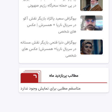
در پی حمله سحرگاه رژیم صهیونی
بیوگرافی سعید پاکزاد بازیگر نقش آکو
در سریال ناریا + همسرش | عکس
های شخصی
بیوگرافی دنیا فتحی بازیگر نقش مستانه
در سریال ناریا+ همسرش| عکس های
شخصی
مطالب پربازدید ماه
متاسفم مطلبی برای نمایش وجود ندارد