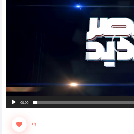
00:00
+۹