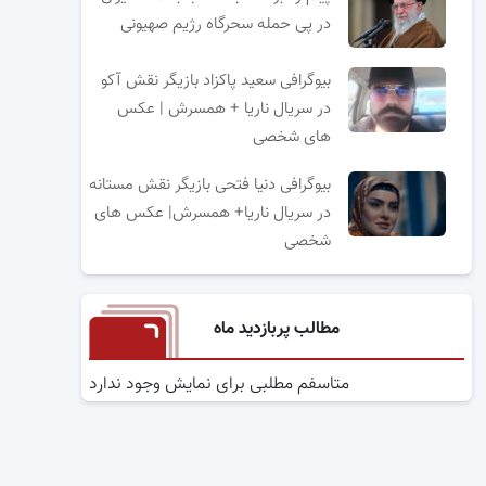
در پی حمله سحرگاه رژیم صهیونی
بیوگرافی سعید پاکزاد بازیگر نقش آکو
در سریال ناریا + همسرش | عکس
های شخصی
بیوگرافی دنیا فتحی بازیگر نقش مستانه
در سریال ناریا+ همسرش| عکس های
شخصی
مطالب پربازدید ماه
متاسفم مطلبی برای نمایش وجود ندارد