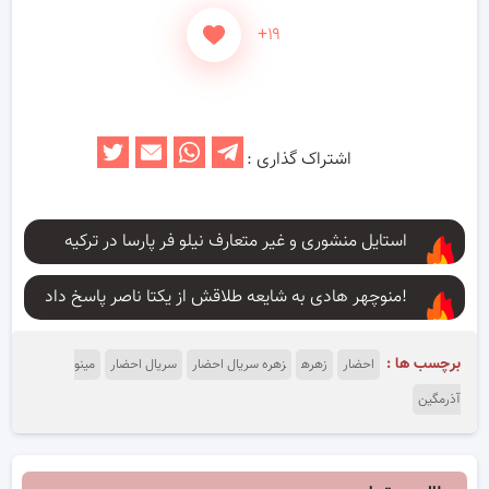
+۱۹
اشتراک گذاری :
استایل منشوری و غیر متعارف نیلو فر پارسا در ترکیه
منوچهر هادی به شایعه طلاقش از یکتا ناصر پاسخ داد!
برچسب ها :
احضار
زهره
زهره سریال احضار
سریال احضار
مینو
آذرمگین