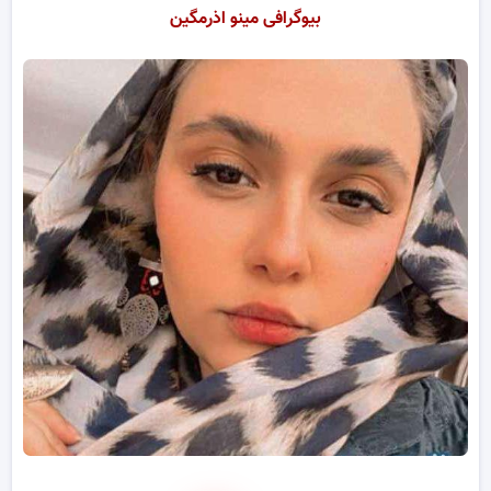
بیوگرافی مینو اذرمگین