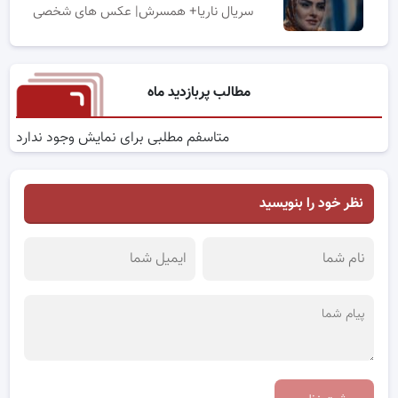
سریال ناریا+ همسرش| عکس های شخصی
مطالب پربازدید ماه
متاسفم مطلبی برای نمایش وجود ندارد
نظر خود را بنویسید