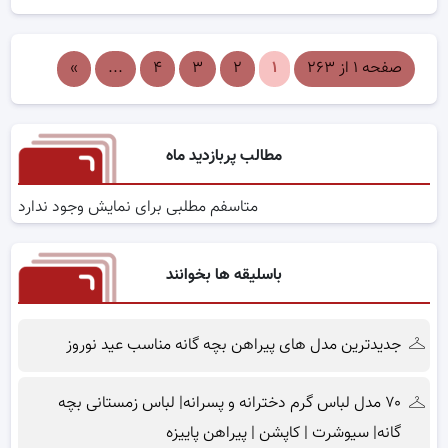
صفحه ۱ از ۲۶۳
۱
۲
۳
۴
...
»
مطالب پربازدید ماه
متاسفم مطلبی برای نمایش وجود ندارد
باسلیقه ها بخوانند
جدیدترین مدل های پیراهن بچه گانه مناسب عید نوروز
۷۰ مدل لباس گرم دخترانه و پسرانه| لباس زمستانی بچه
گانه| سیوشرت | کاپشن | پیراهن پاییزه