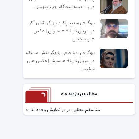
در پی حمله سحرگاه رژیم صهیونی
بیوگرافی سعید پاکزاد بازیگر نقش آکو
در سریال ناریا + همسرش | عکس
های شخصی
بیوگرافی دنیا فتحی بازیگر نقش مستانه
در سریال ناریا+ همسرش| عکس های
شخصی
مطالب پربازدید ماه
متاسفم مطلبی برای نمایش وجود ندارد