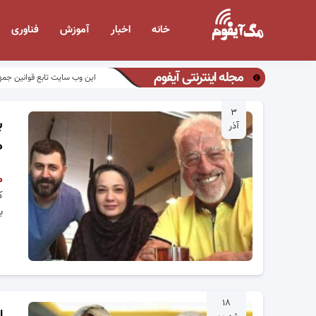
خانه
اخبار
آموزش
فناوری
مجله اینترنتی آیفوم
این وب سایت تابع قوانین جمه
۳
ب
آذر
ه
م
ک
ب
۱۸
ا