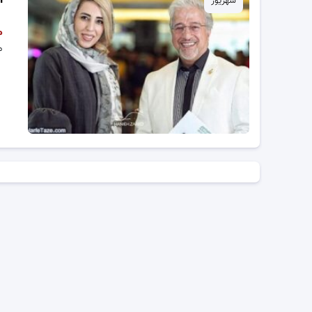
شهریور
م
م