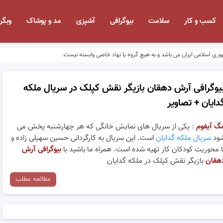
کسب و کار
سلامت
بیوگرافی
آشپزی
مد و پوشاک
وبگر
وری اسلامی ایران می باشد و به هیچ گروه یا نهاد خاصی وابسته نیست.
یوگرافی آرش دهقان بازیگر نقش کپلک در سریال ملکه
دایان + تصاویر
گ آیفوم
: یکی از سریال های نمایش خانگی که هر چهارشنبه پخش می
ود
سریال ملکه گدایان
است. این سریال به کارگردانی حسین سهیلی زاده و
ا محوریت کودکان کار تهیه شده است. همراه ما باشید با
بیوگرافی آرش
هقان
بازیگر نقش کپلک در ملکه گدایان
مطالعه مطلب