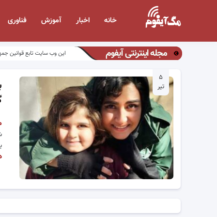
خانه
اخبار
آموزش
فناوری
مجله اینترنتی آیفوم
این وب سایت تابع قوانین جمه
۵
ب
تیر
گ
م
ش
ب
د