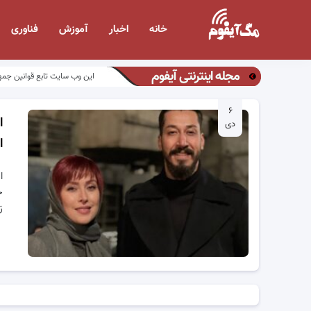
خانه
اخبار
آموزش
فناوری
مجله اینترنتی آیفوم
این وب سایت تابع قوانین جمه
۶
ا
دی
ا
ا
ج
ز