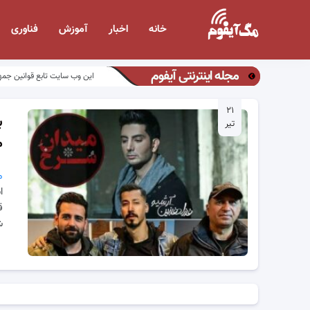
خانه
اخبار
آموزش
فناوری
مجله اینترنتی آیفوم
این وب سایت تابع قوانین جمه
۲۱
ب
تیر
م
م
ا
ق
ش