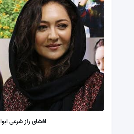
افشای راز شرعی ابو