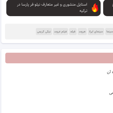
استایل منشوری و غیر متعارف نیلو فر پارسا در
ترکیه
سینما
سینمای ایران
عروس
فیلم
فیلم عروس
نیکی کریمی
 آن
می