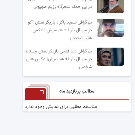
در پی حمله سحرگاه رژیم صهیونی
بیوگرافی سعید پاکزاد بازیگر نقش آکو
در سریال ناریا + همسرش | عکس
های شخصی
بیوگرافی دنیا فتحی بازیگر نقش مستانه
در سریال ناریا+ همسرش| عکس های
شخصی
مطالب پربازدید ماه
متاسفم مطلبی برای نمایش وجود ندارد