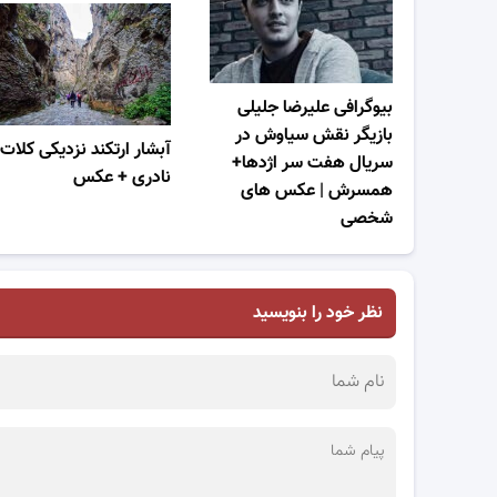
بیوگرافی علیرضا جلیلی
بازیگر نقش سیاوش در
آبشار ارتکند نزدیکی کلات
سریال هفت سر اژدها+
نادری + عکس
همسرش | عکس های
شخصی
نظر خود را بنویسید