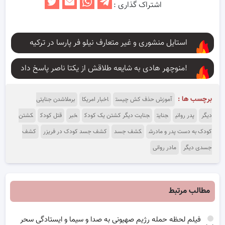
اشتراک گذاری :
استایل منشوری و غیر متعارف نیلو فر پارسا در ترکیه
منوچهر هادی به شایعه طلاقش از یکتا ناصر پاسخ داد!
برچسب ها :
آموزش حذف کش چیست
اخبار امریکا
برملاشدن جنایتی
دیگر
پدر روانی
جنایت
جنایت دیگر کشتن یک کودک
خبر
قتل کودک
کشتن
کودک به دست پدر و مادرش
کشف جسد
کشف جسد کودک در فریزر
کشف
جسدی دیگر
مادر روانی
مطالب مرتبط
فیلم لحظه حمله رژیم صهیونی به صدا و سیما و ایستادگی سحر