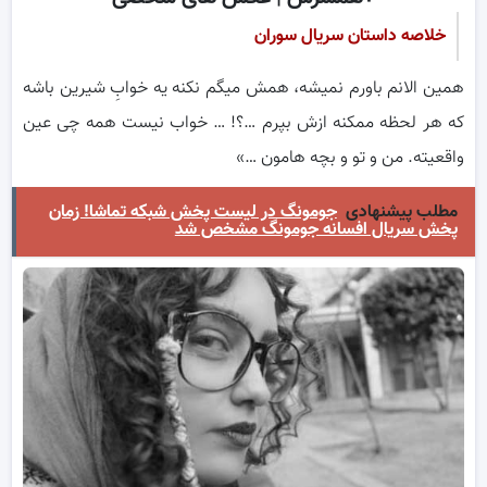
خلاصه داستان سریال سوران
همین الانم باورم نمیشه، همش میگم نکنه یه خوابِ شیرین باشه
که هر لحظه ممکنه ازش بپرم …؟! … خواب نیست همه چی عین
واقعیته. من و تو و بچه هامون …»
مطلب پیشنهادی
جومونگ در لیست پخش شبکه تماشا! زمان
پخش سریال افسانه جومونگ مشخص شد