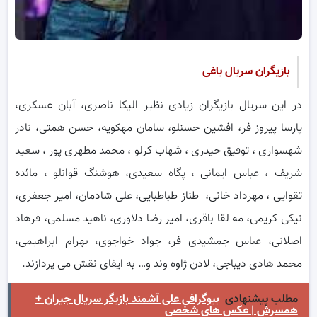
بازیگران سریال یاغی
در این سریال بازیگران زیادی نظیر الیکا ناصری، آبان عسکری،
پارسا پیروز فر، افشین حسنلو، سامان مهکویه، حسن همتی، نادر
شهسواری ، توفیق حیدری ، شهاب کرلو ، محمد مطهری پور ، سعید
شریف ، عباس ایمانی ، پگاه سعیدی، هوشنگ قوانلو ، مائده
تقوایی ، مهرداد خانی، طناز طباطبایی، علی شادمان، امیر جعفری،
نیکی کریمی، مه لقا باقری، امیر رضا دلاوری، ناهید مسلمی، فرهاد
اصلانی، عباس جمشیدی فر، جواد خواجوی، بهرام ابراهیمی،
محمد هادی دیباجی، لادن ژاوه وند و… به ایفای نقش می پردازند.
مطلب پیشنهادی
بیوگرافی علی آشمند بازیگر سریال جیران +
همسرش | عکس های شخصی