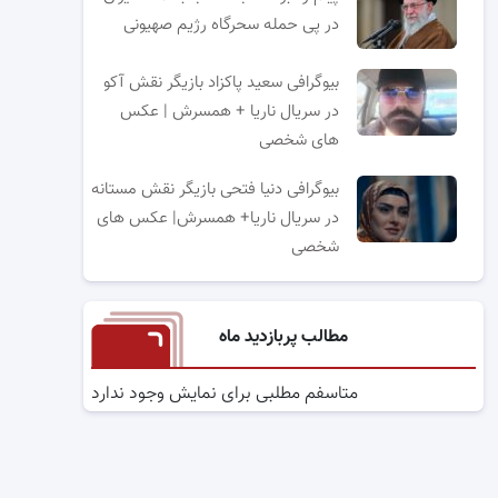
در پی حمله سحرگاه رژیم صهیونی
بیوگرافی سعید پاکزاد بازیگر نقش آکو
در سریال ناریا + همسرش | عکس
های شخصی
بیوگرافی دنیا فتحی بازیگر نقش مستانه
در سریال ناریا+ همسرش| عکس های
شخصی
مطالب پربازدید ماه
متاسفم مطلبی برای نمایش وجود ندارد