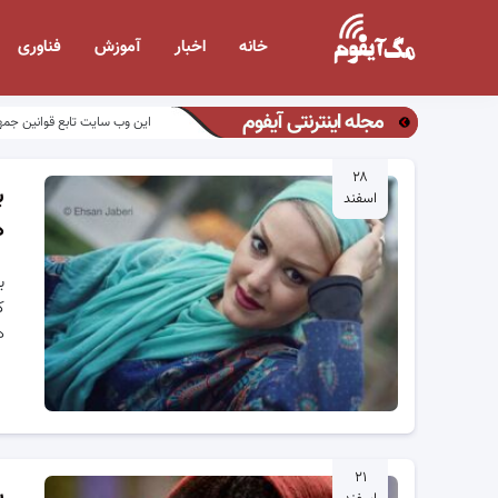
خانه
اخبار
آموزش
فناوری
مجله اینترنتی آیفوم
این وب سایت تابع قوانین جمه
۲۸
ب
اسفند
ه
ب
ک
ه
۲۱
ب