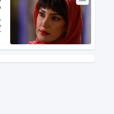
اسفند
ع
ب
و
م