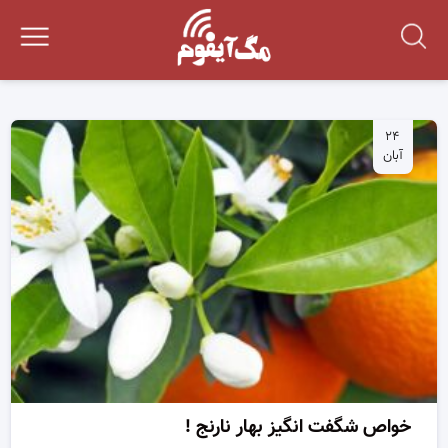
۲۴
آبان
خواص شگفت انگیز بهار نارنج !