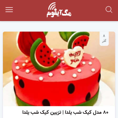
۸
آذر
۸۰ مدل کیک شب یلدا | تزیین کیک شب یلدا