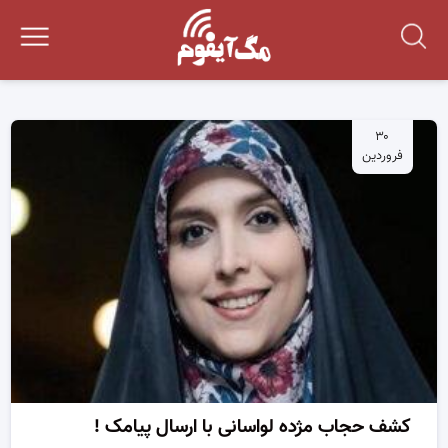
۳۰
فروردین
کشف حجاب مژده لواسانی با ارسال پیامک !