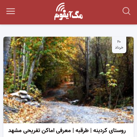
۲۰
خرداد
روستای کردینه | طرقبه | معرفی اماکن تفریحی مشهد