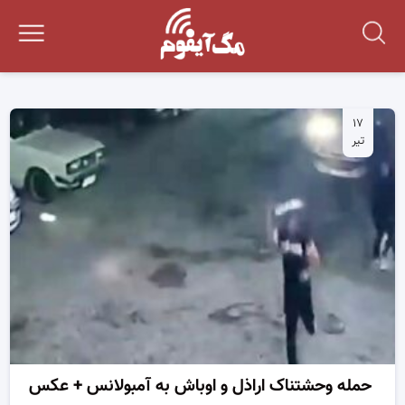
۱۷
تیر
حمله وحشتناک اراذل و اوباش به آمبولانس + عکس